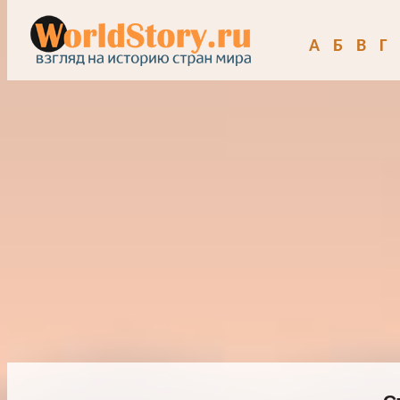
А
Б
В
Г