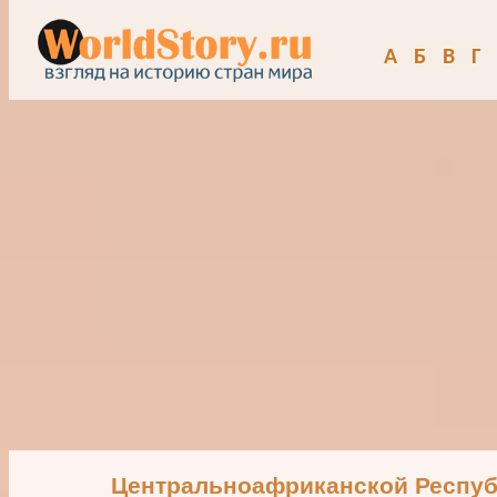
А
Б
В
Г
Центральноафриканской Респу