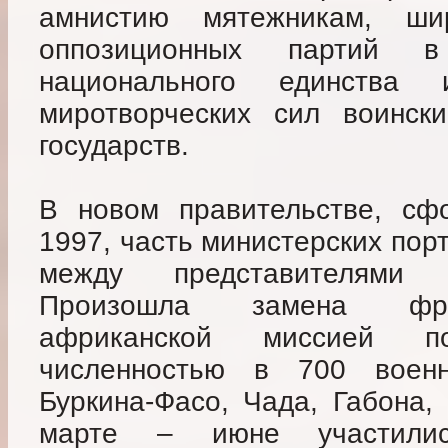
амнистию мятежникам, шир
оппозиционных партий в
национального единства
миротворческих сил воински
государств.
В новом правительстве, сф
1997, часть министерских по
между представителями 
Произошла замена фран
африканской миссией 
численностью в 700 воен
Буркина-Фасо, Чада, Габона,
марте – июне участилис