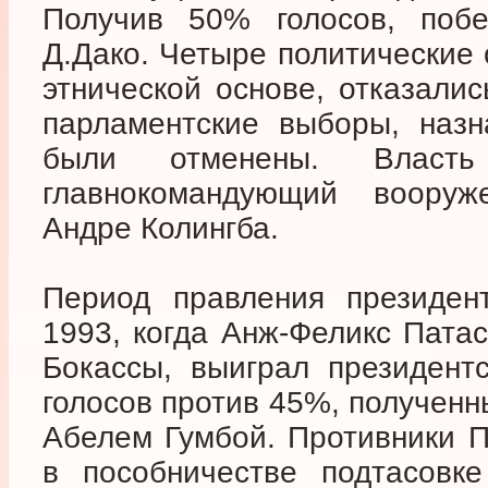
Получив 50% голосов, поб
Д.Дако. Четыре политические 
этнической основе, отказалис
парламентские выборы, назн
были отменены. Власт
главнокомандующий воору
Андре Колингба.
Период правления президен
1993, когда Анж-Феликс Пата
Бокассы, выиграл президент
голосов против 45%, полученн
Абелем Гумбой. Противники 
в пособничестве подтасовке