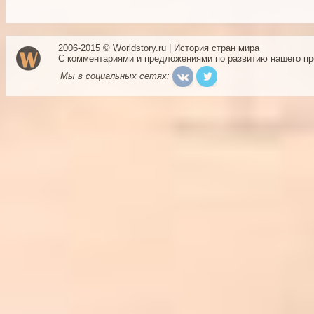
2006-2015 © Worldstory.ru | История стран мира
С комментариями и предложениями по развитию нашего п
Мы в социальных сетях: