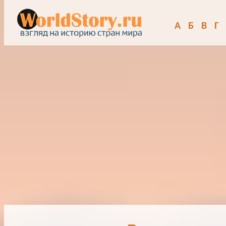
А
Б
В
Г