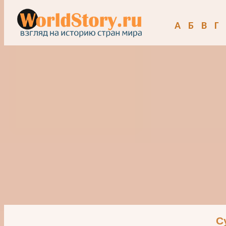
А
Б
В
Г
С