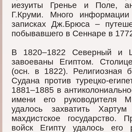
иезуиты Гренье и Поле, ан
Г.Круми. Много информации
записках Дж.Брюса – путеше
побывавшего в Сеннаре в 177
В 1820–1822 Северный и 
завоеваны Египтом. Столице
(осн. в 1822). Религиозная 
Судана против турецко-египе
1881–1885 в антиколониально
имени его руководителя М.
удалось захватить Хартум
махдистское государство. П
войск Египту удалось его 