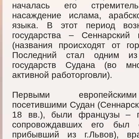
началась его стремител
насаждение ислама, арабск
языка. В этот период воз
государства – Сеннарский 
(названия происходят от го
Последний стал одним из
государств Судана (во мн
активной работорговли).
Первыми европейскими
посетившими Судан (Сеннарски
18 вв.), были французы – 
сопровождавших его был е
прибывший из г.Львов), вр