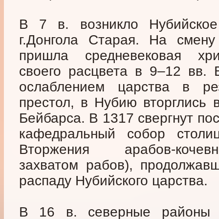
В 7 в. возникло Нубийское
г.Донгола Старая. На смену
пришла средневековая хрис
своего расцвета в 9–12 вв. 
ослаблением царства в ре
престол, в Нубию вторглись в
Бейбарса. В 1317 свергнут по
кафедральный собор столи
Вторжения арабов-кочев
захватом рабов), продолжавш
распаду Нубийского царства.
В 16 в. северные районы 