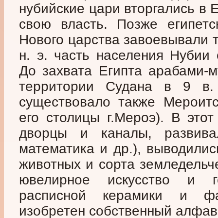
нубийские цари вторгались в 
свою власть. Позже египет
Нового царства завоевывали т
н. э. часть населения Нубии
До захвата Египта арабами-му
территории Судана в 9 в. 
существовало также Мероитс
его столицы г.Мероэ). В это
дворцы и каналы, развивал
математика и др.), выводили
животных и сорта земледельче
ювелирное искусство и го
расписной керамики и ф
изобретен собственный алфав