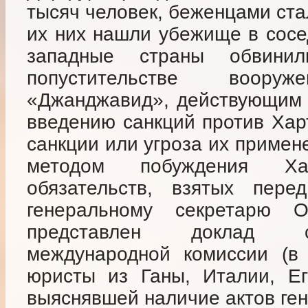
тысяч человек, беженцами стал
их них нашли убежище в сосе
западные страны обвини
попустительстве воору
«Джанджавид», действующим в
введению санкций против Харт
санкции или угроза их примен
методом побуждения Х
обязательств, взятых пе
генеральному секретарю
представлен доклад с
международной комиссии (в
юристы из Ганы, Италии, Ег
выяснявшей наличие актов ге