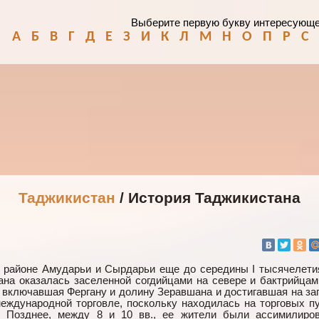
Выберите первую букву интересующе
А
Б
В
Г
Д
Е
З
И
К
Л
М
Н
О
П
Р
С
Таджикистан
/ История Таджикистана
в районе Амударьи и Сырдарьи еще до середины I тысячелети
тана оказалась заселенной согдийцами на севере и бактрийцам
, включавшая Фергану и долину Зеравшана и достигавшая на за
еждународной торговле, поскольку находилась на торговых пу
. Позднее, между 8 и 10 вв., ее жители были ассимилиро