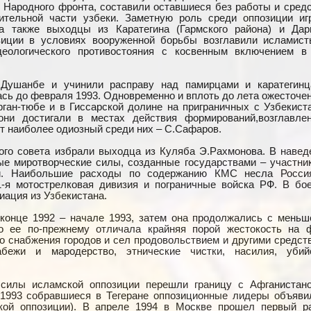
Народного фронта, составили оставшиеся без работы и средс
тельной части узбеки. Заметную роль среди оппозиции иг
а также выходцы из Каратегина (Гармского района) и Дар
зиции в условиях вооруженной борьбы возглавили исламист
деологического противостояния с косвенным включением в
ушанбе и учинили расправу над памирцами и каратегинц
ась до февраля 1993. Одновременно и вплоть до лета ожесточе
рган-тюбе и в Гиссарской долине на приграничных с Узбекист
они достигали в местах действия формирований,возглавле
т наиболее одиозный среди них – С.Сафаров.
ого совета избрали выходца из Куляба Э.Рахмонова. В навед
ые миротворческие силы, созданные государствами – участни
ти. Наибольшие расходы по содержанию КМС несла Росси
1-я мотострелковая дивизия и пограничные войска РФ. В бо
иация из Узбекистана.
конце 1992 – начале 1993, затем она продолжались с меньш
о ее по-прежнему отличала крайняя порой жестокость на 
 снабжения городов и сел продовольствием и другими средст
бежи и мародерство, этнические чистки, насилия, убий
 силы исламской оппозиции перешли границу с Афганистан
 1993 собравшиеся в Тегеране оппозиционные лидеры объяви
кой оппозиции). В апреле 1994 в Москве прошел первый р