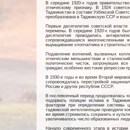
В середине 1920-х годов правительств
этническому признаку. В 1924 советс
Таджикистан в составе Узбекской Совет
преобразована в Таджикскую ССР и вошл
Первые десятилетия советской власти
перемены. В середине 1920-х годов был
десятилетия проводились антирелиги
сопровождавшаяся многочисленными ж
выращивание хлопчатника и строительст
Подавление волнений, вызванных колле
этническим меньшинствам и сталинский
политических чисток, затронувших вс
граждан; особенно жестокие репрессии п
В 1930-е годы и во время Второй мирово
сопровождалась перестройкой национа
России и других республик СССР.
В послевоенный период продолжалась «с
подорвать позиции ислама в Таджики
фактором при определении системы ц
таджикской интеллигенции проводили ко
же время стремились сохранить и культи
увеличивалось число образованных людей
Начало современного этапа в истории