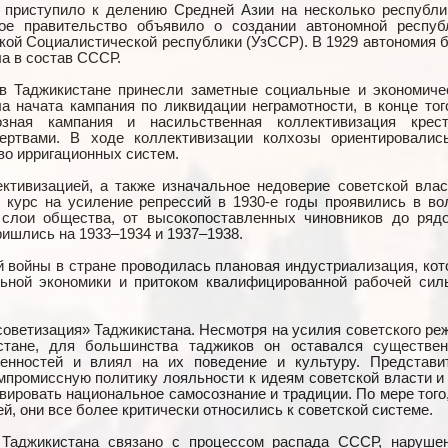
о приступило к делению Средней Азии на несколько республи
кое правительство объявило о создании автономной респуб
ской Социалистической республики (УзССР). В 1929 автономия 
а в состав СССР.
 в Таджикистане принесли заметные социальные и экономиче
а начата кампания по ликвидации неграмотности, в конце тог
озная кампания и насильственная коллективизация крест
ертвами. В ходе коллективизации колхозы ориентировалис
во ирригационных систем.
ктивизацией, а также изначальное недоверие советской влас
 курс на усиление репрессий в 1930-е годы проявились в во
е слои общества, от высокопоставленных чиновников до ряд
ришлись на 1933–1934 и 1937–1938.
й войны в стране проводилась плановая индустриализация, кот
льной экономики и притоком квалифицированной рабочей сил
оветизация» Таджикистана. Несмотря на усилия советского ре
стане, для большинства таджиков он оставался существе
енностей и влиял на их поведение и культуру. Представи
мпромиссную политику лояльности к идеям советской власти и 
вировать национальное самосознание и традиции. По мере того,
, они все более критически относились к советской системе.
 Таджикистана связано с процессом распада СССР, наруше