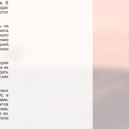
в. В
одах
этот
ь на
вила
ного
ению
дней
енно
орая
а не
дать
ских
ьных
), а
ами,
ктов
зма;
 юг.
тели