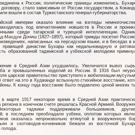
оединена к России, политические границы изменились. Бухар
 договору, стало зависимым от России государством, а Коканд
емли вошли в состав Туркестанского генерал-губернаторства.
йской империи оказало влияние на взгляды немногочисле
 находилась под впечатлением новшеств в России и проник
енными среди татарской и турецкой интеллигенции. Одни
д-Махдум Дониш (1827–1897), который трижды посетил Россию
оизведениях, написанных на персидском языке, и в беседах в к
ю правящей династии Бухары как недальновидную и ратова
сть образованной таджикской и узбекской молодежи примкну
жение в Средней Азии ухудшилось. Увеличился вывоз сырь
леба и промышленных изделий из России. В 1916 был неуро
 июля царское правительство приступило к мобилизации мусульм
 ответ на это в Худжанде вспыхнуло стихийное восстание, кот
айоны. К концу года восстание было подавлено ценой многих т
 в марте 1917 некоторое время в Средней Азии практическ
а региона в конечном счете решалась Красной Армией. Вооруже
екоторые таджики поддерживали большевиков, друг
й; в последнем преобладали узбеки, оплотом которых явля
иков оказалась непроизвольно втянутой в вооруженную бо
тьян и скотоводов-кочевников бежали из восточной Буха
 голода.