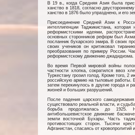
В 19 в., когда Средняя Азия была прис
ханство в 1818, согласно двустороннему
ханство в 1876 было упразднено, и его з
Присоединение Средней Азии к Росси
интеллигенции Таджикистана, которая
реформистскими идеями, распростран
основных сторонников реформ был Ахма
посланник бухарского эмира. В своих пр
своих учеников он критиковал тирани
преобразования по примеру России. Ча
реформистскому движению джадидизма.
Во время Первой мировой войны поло
частности хлопка, сократился ввоз х
Туркестану грозил голод. Кроме того, 2
российскую армию на тыловые работы. В
затем перекинулось в другие города и р
жизней и больших разрушений.
После падения царского самодержавия
существовало реальной власти, и судьб
борьба продолжалась до 1925. Н
антибольшевистское движение басмаче
земли восточной Бухары. Часть тадж
противостоящих сторон. Тысячи крес
Афганистан, спасаясь от кровопролитий и