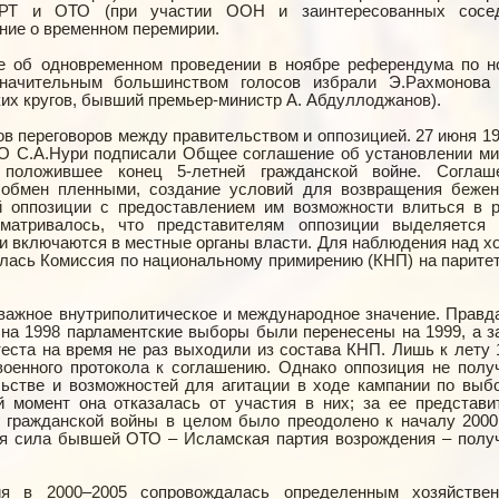
и РТ и ОТО (при участии ООН и заинтересованных сосе
ение о временном перемирии.
е об одновременном проведении в ноябре референдума по н
Значительным большинством голосов избрали Э.Рахмонова 
их кругов, бывший премьер-министр А. Абдуллоджанов).
в переговоров между правительством и оппозицией. 27 июня 19
О С.А.Нури подписали Общее соглашение об установлении ми
 положившее конец 5-летней гражданской войне. Соглаш
обмен пленными, создание условий для возвращения бежен
 оппозиции с предоставлением им возможности влиться в 
матривалось, что представителям оппозиции выделяется
ни включаются в местные органы власти. Для наблюдения над х
лась Комиссия по национальному примирению (КНП) на парите
ажное внутриполитическое и международное значение. Правда
 на 1998 парламентские выборы были перенесены на 1999, а з
теста на время не раз выходили из состава КНП. Лишь к лету 
оенного протокола к соглашению. Однако оппозиция не полу
льстве и возможностей для агитации в ходе кампании по выб
й момент она отказалась от участия в них; за ее представи
е гражданской войны в целом было преодолено к началу 2000
ая сила бывшей ОТО – Исламская партия возрождения – полу
ия в 2000–2005 сопровождалась определенным хозяйстве