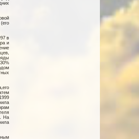
дних
овой
(его
97 в
ра и
ение
цев,
ряды
 30%
одом
тных
,его
атем
1999
чила
орам
теля
. На
чила
нным