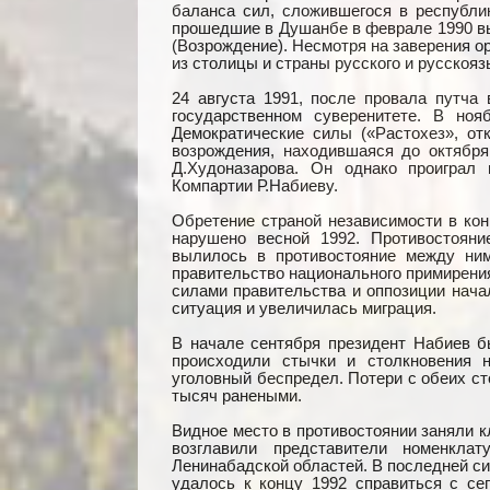
баланса сил, сложившегося в республи
прошедшие в Душанбе в феврале 1990 вы
(Возрождение). Несмотря на заверения о
из столицы и страны русского и русскояз
24 августа 1991, после провала путча
государственном суверенитете. В ноя
Демократические силы («Растохез», от
возрождения, находившаяся до октября
Д.Худоназарова. Он однако проиграл
Компартии Р.Набиеву.
Обретение страной независимости в кон
нарушено весной 1992. Противостоян
вылилось в противостояние между ни
правительство национального примирения
силами правительства и оппозиции нача
ситуация и увеличилась миграция.
В начале сентября президент Набиев б
происходили стычки и столкновения 
уголовный беспредел. Потери с обеих ст
тысяч ранеными.
Видное место в противостоянии заняли 
возглавили представители номенкла
Ленинабадской областей. В последней си
удалось к концу 1992 справиться с се