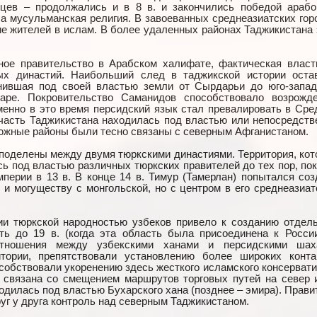
йцев – продолжались и в 8 в. и закончились победой арабо
 мусульманская религия. В завоеванных среднеазиатских гор
е жителей в ислам. В более удаленных районах Таджикистана 
ное правительство в Арабском халифате, фактическая власт
ых династий. Наибольший след в таджикской истории оста
инившая под своей властью земли от Сырдарьи до юго-запад
аре. Покровительство Саманидов способствовало возрожд
Именно в это время персидский язык стал превалировать в Сре
часть Таджикистана находилась под властью или непосредств
 южные районы были тесно связаны с северным Афганистаном.
 поделены между двумя тюркскими династиями. Территория, кот
ь под властью различных тюркских правителей до тех пор, пок
перии в 13 в. В конце 14 в. Тимур (Тамерлан) попытался соз
и могуществу с монгольской, но с центром в его среднеазиат
ии тюркской народностью узбеков привело к созданию отдел
ть до 19 в. (когда эта область была присоединена к России
тношения между узбекскими ханами и персидскими шах
тории, препятствовали установлению более широких конта
собствовали укоренению здесь жесткого исламского консервати
 связана со смещением маршрутов торговых путей на север и
дилась под властью Бухарского хана (позднее – эмира). Прави
уг у друга контроль над северным Таджикистаном.