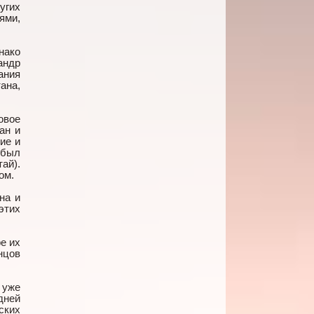
угих
ями,
нако
андр
ания
ана,
овое
ан и
ие и
 был
ай).
ом.
на и
этих
е их
нцов
 уже
дней
ских