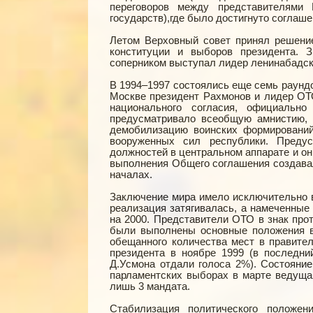
переговоров между представителям
государств),где было достигнуто соглаш
Летом Верховный совет принял решени
конституции и выборов президента. 
соперником выступал лидер ленинабадск
В 1994–1997 состоялись еще семь раундо
Москве президент Рахмонов и лидер ОТ
национального согласия, официально
предусматривало всеобщую амнистию, 
демобилизацию воинских формирований
вооруженных сил республики. Предус
должностей в центральном аппарате и о
выполнения Общего соглашения создава
началах.
Заключение мира имело исключительно в
реализация затягивалась, а намеченные
на 2000. Представители ОТО в знак про
были выполнены основные положения в
обещанного количества мест в правите
президента в ноябре 1999 (в последни
Д.Усмона отдали голоса 2%). Состояни
парламентских выборах в марте ведущ
лишь 3 мандата.
Стабилизация политического положен