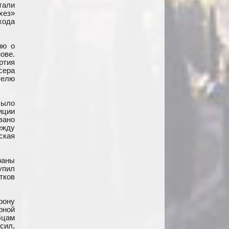
тали
хез»
хода
ию о
ове.
ртия
сера
телю
было
иции
вано
ежду
ская
раны
упил
тков
рону
рной
бцам
сил,