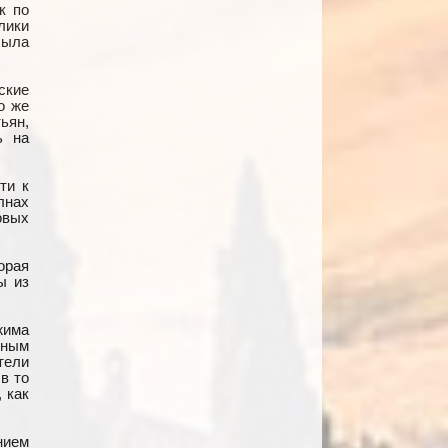
к по
лики
была
ские
о же
ьян,
ь на
ти к
лнах
овых
орая
ы из
жима
нным
тели
в то
 как
нием