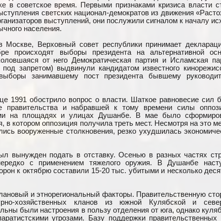
ке в советское время. Первыми признаками кризиса власти с
ступления светских национал-демократов из движения «Расто
рганизаторов выступлений, они послужили сигналом к началу ис
ычного населения.
 в Москве, Верховный совет республики принимает декларац
бре происходят выборы президента на альтернативной осн
коловшаяся от него Демократическая партия и Исламская па
 под запретом) выдвинули кандидатом известного кинорежис
 выборы занимавшему пост президента бывшему руководи
це 1991 обострило вопрос о власти. Шаткое равновесие сил 
ие правительства и набравшей к тому времени силы оппоз
ми на площадях и улицах Душанбе. В мае было сформиро
, в котором оппозиция получила треть мест. Несмотря на это м
лись вооруженные столкновения, резко ухудшилась экономиче
ыл вынужден подать в отставку. Осенью в разных частях ст
нередко с применением тяжелого оружия. В Душанбе наст
орон к октябрю составили 15-20 тыс. убитыми и несколько деся
клановый и этнорегиональный факторы. Правительственную сто
турно-хозяйственных кланов из южной Кулябской и севе
льны были настроения в пользу отделения от юга, однако куля
паратистскими угрозами. Базу поддержки правительственных 