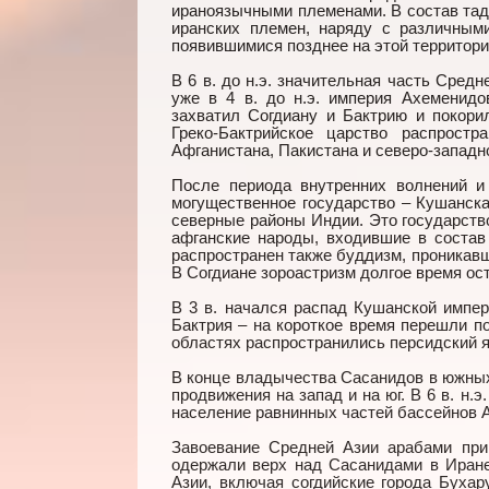
ираноязычными племенами. В состав тад
иранских племен, наряду с различным
появившимися позднее на этой территори
В 6 в. до н.э. значительная часть Сре
уже в 4 в. до н.э. империя Ахеменид
захватил Согдиану и Бактрию и покорил
Греко-Бактрийское царство распрост
Афганистана, Пакистана и северо-западн
После периода внутренних волнений и 
могущественное государство – Кушанска
северные районы Индии. Это государств
афганские народы, входившие в состав
распространен также буддизм, проникавши
В Согдиане зороастризм долгое время ос
В 3 в. начался распад Кушанской импер
Бактрия – на короткое время перешли п
областях распространились персидский я
В конце владычества Сасанидов в южных
продвижения на запад и на юг. В 6 в. н.
население равнинных частей бассейнов А
Завоевание Средней Азии арабами при
одержали верх над Сасанидами в Иране
Азии, включая согдийские города Бухар