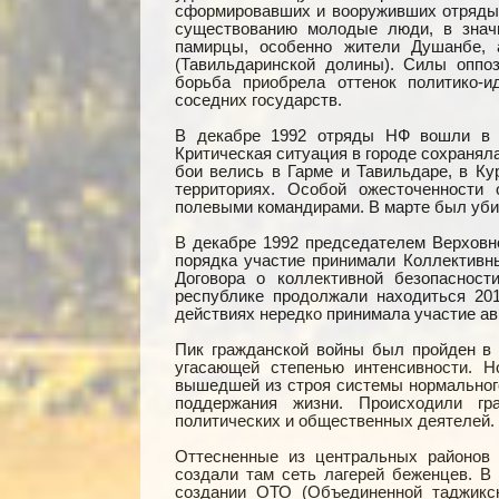
сформировавших и вооруживших отряды 
существованию молодые люди, в значи
памирцы, особенно жители Душанбе, 
(Тавильдаринской долины). Силы оппо
борьба приобрела оттенок политико-и
соседних государств.
В декабре 1992 отряды НФ вошли в Д
Критическая ситуация в городе сохранял
бои велись в Гарме и Тавильдаре, в Ку
территориях. Особой ожесточенности 
полевыми командирами. В марте был уби
В декабре 1992 председателем Верховн
порядка участие принимали Коллективн
Договора о коллективной безопаснос
республике продолжали находиться 20
действиях нередко принимала участие ав
Пик гражданской войны был пройден в 
угасающей степенью интенсивности. Н
вышедшей из строя системы нормального
поддержания жизни. Происходили гра
политических и общественных деятелей.
Оттесненные из центральных районов
создали там сеть лагерей беженцев. В
создании ОТО (Объединенной таджикс