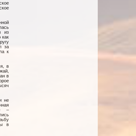
ское
ское
нной
лась
м из
 как
ругу
л за
ла к
я, в
жай,
ан в
орое
ысяч
и не
нная
ие –
лись
рьбу
ры в