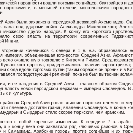
жикской народности вошли потомки согдийцев, бактрийцев и др
и тюркскими и, в меньшей степени, монгольскими народност
и.
дней Азии была захвачена персидской державой Ахеменидов. Од
ов пала под ударами войск Александра Македонского; Алекс
 множество других народов. К концу его короткого царствов
раняло свою власть на территории современных Таджикист
ой Индии.
вторжений кочевников с севера в 1 в. н.э. образовалось н
я империя, объединившая юго-восток Средней Азии, Афганист
о вело оживленную торговлю с Китаем и Римом. Среднеазиатск
 Кушанского царства, придерживались религии зороастризма;
й сюда вдоль торговых путей (таким образом он проник и в Кит
тавался господствующей религией, пока не был вытеснен ислам
ии, и ее владения в Средней Азии – главным образом Согдиа
од власть новой персидской державы – империи Сасанидов. В 
зык и культура.
 районах Средней Азии росло влияние тюркских племен по мер
э. эти племена достигли границ владений Сасанидов. В конце ко
мударьи и Сырдарьи стало скорее тюркским, чем иранским.
несло с собой коренные изменения. К середине 7 в. арабы
, а к концу века они захватили ряд ключевых районов в Сре
у и Самарканд. Арабские походы против согдийцев и их тюрк