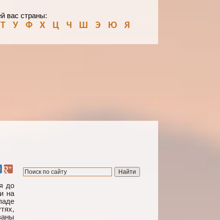
й вас страны:
Т
У
Ф
Х
Ц
Ч
Ш
Э
Ю
Я
я до
и на
паде
тях,
ваны