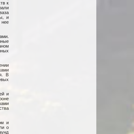
тв к
рали
ваза
ы, и
 нее
ами.
нные
аном
нных
ении
ками
я. В
евых
ей и
фоне
вами
ства
ом и
ли о
аунд