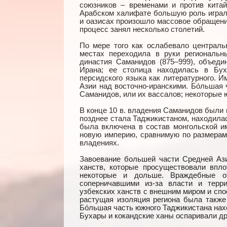
союзников – временами и против кита
Арабском халифате большую роль играла
и оазисах произошло массовое обращени
процесс занял несколько столетий.
По мере того как ослабевало централь
местах переходила в руки региональн
династия Саманидов (875–999), объед
Ирана; ее столица находилась в Бух
персидского языка как литературного. 
Азии над восточно-иранскими. Бóльшая 
Саманидов, или их вассалов; некоторые
В конце 10 в. владения Саманидов были
позднее стала Таджикистаном, находилас
была включена в состав монгольской им
новую империю, сравнимую по размерам 
владениях.
Завоевание большей части Средней Аз
ханств, которые просуществовали впло
некоторые и дольше. Враждебные о
соперничавшими из-за власти и терри
узбекских ханств с внешним миром и спо
растущая изоляция региона была также
Бóльшая часть южного Таджикистана нахо
Бухары и кокандские ханы оспаривали др